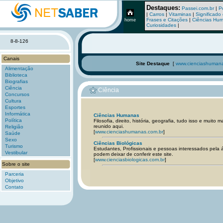
Destaques:
Passei.com.br
|
P
|
Carros
|
Vitaminas
|
Significad
Frases e Citações
|
Ciências Hu
home
Curiosidades
|
8-8-126
Canais
Site Destaque
[
www.cienciashumana
Alimentação
Biblioteca
Biografias
Ciência
Ciência
Concursos
Cultura
Esportes
Informática
Ciências Humanas
Política
Filosofia, direito, história, geografia, tudo isso e muito 
reunido aqui.
Religião
[
www.cienciashumanas.com.br
]
Saúde
Sexo
Ciências Biológicas
Turismo
Estudantes, Profissionais e pessoas interessados pela 
Vestibular
podem deixar de conferir este site.
[
www.cienciasbiologicas.com.br
]
Sobre o site
Parceria
Objetivo
Contato