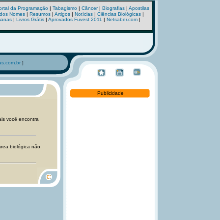
ortal da Programação
|
Tabagismo
|
Câncer
|
Biografias
|
Apostilas
o dos Nomes
|
Resumos
|
Artigos
|
Notícias
|
Ciências Biológicas
|
manas
|
Livros Grátis
|
Aprovados Fuvest 2011
|
Netsaber.com
|
s.com.br
]
Publicidade
mais você encontra
área biológica não