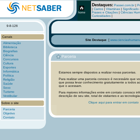
Destaques:
Passei.com.br
|
P
|
Carros
|
Vitaminas
|
Significad
Frases e Citações
|
Ciências Hu
home
Curiosidades
|
9-8-126
Canais
Site Destaque
[
www.cienciashumana
Alimentação
Biblioteca
Biografias
Ciência
Parceria
Concursos
Cultura
Esportes
Informática
Estamos sempre dispostos a realizar novas parcerias.
Política
Para realizar uma parceria conosco é necessário que v
Religião
que possa levar conhecimento gratuitamente a todos aq
Saúde
que o acessam.
Sexo
Turismo
Para maiores informações entre em contato conosco in
Vestibular
descrição de seu site, total de visitantes e as tecnologias
Clique aqui para entrar em contato
Sobre o site
Parceria
Objetivo
Contato